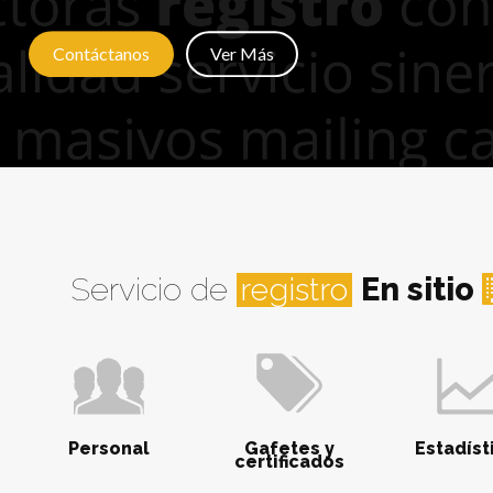
Contáctanos
Ver Más
Servicio de
registro
En sitio
Personal
Gafetes y
Estadíst
certificados